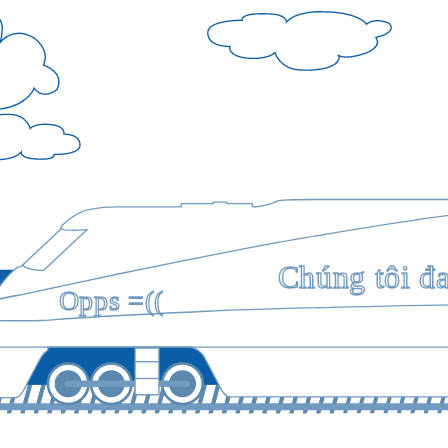
Chúng tôi đ
Opps =((