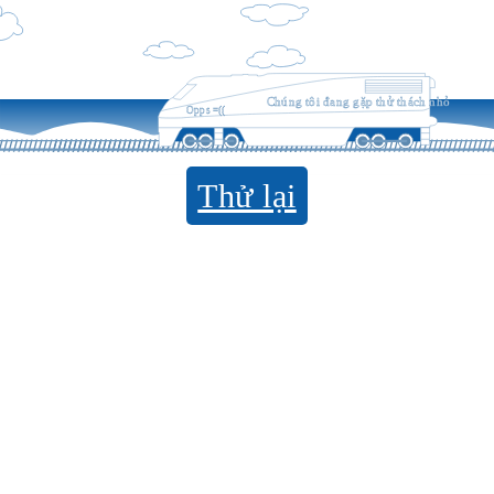
Chúng tôi đang gặp thử thách nhỏ
Opps =((
Thử lại