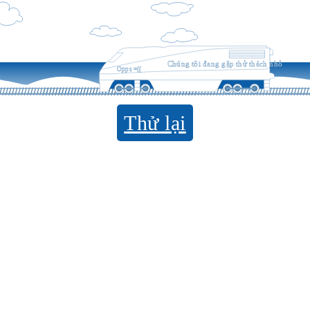
Chúng tôi đang gặp thử thách nhỏ
Opps =((
Thử lại