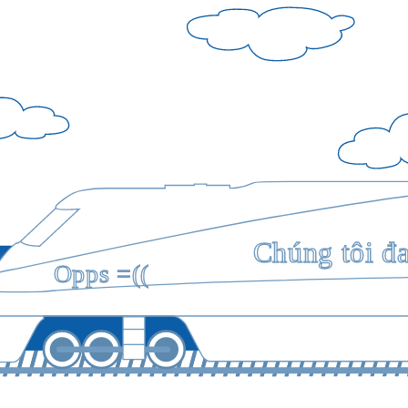
Chúng tôi đ
Opps =((