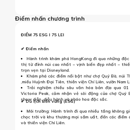
Điểm nhấn chương trình
Hồng Kông: Núi Thái Bình – Vịnh
ĐIỂM 75 ESG I 75 LEI
✔ Điểm nhấn
Hành trình khám phá HongKong đi qua những đặc 
thị từ đỉnh núi cao nhất – vịnh biển đẹp nhất – thi
trọn vẹn tại Disneyland.
Khám phá các điểm nổi bật như chợ Quý Bà, núi T
,miếu Huỳnh Đại Tiên, thiền viện Chí Liên, vườn Nam L
Trải nghiệm chiều sâu văn hóa bản địa qua 01
Victoria Peak, cảm nhận vẻ sôi động của chợ Quý 
show diễn, diễu hành và pháo hoa đặc sắc.
✔ Du lịch Bền vững (ESG)
Môi trường: Hành trình đi qua nhiều tầng không g
chọc trời và khu thương mại sầm uất, đến các điểm
và thiền viện Chí Liên.