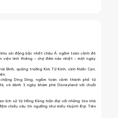
 Nước Cạn – Thiền Viện Chí Liên – Th
khu sôi động bậc nhất châu Á: ngắm toàn cảnh đô
ền viện linh thiêng – chợ đêm náo nhiệt – một ngày
hái Bình, quảng trường Kim Tử Kinh, vịnh Nước Cạn,
iên.
 chặng Ding Ding, ngắm toàn cảnh thành phố từ
Bà, và dành 1 ngày khám phá Disneyland với chuỗi
ian lịch sử từ Hồng Kông hiện đại với những tòa nhà
 đậm chiều sâu tín ngưỡng như miếu Huỳnh Đại Tiên