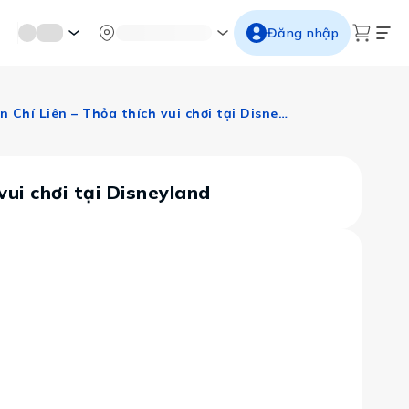
mới miền di sản
Từ cố đô đến thành thăng long
Ngắm ho
Đăng nhập
Hồng Kông: Núi Thái Bình – Vịnh Nước Cạn – Thiền Viện Chí Liên – Thỏa thích vui chơi tại Disneyland
vui chơi tại Disneyland