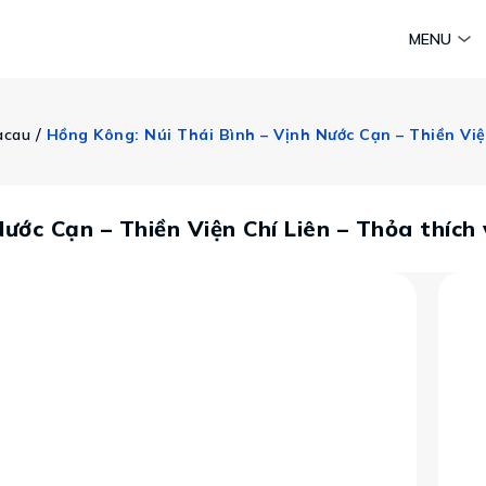
am
Huyền thoại Chăm Pa
Tinh hoa văn hoá biển
Sức sống 
MENU
Vietravel MICE
Vietravel Loyalty
 / 
acau
Hành trình Caravan
t visa
ước Cạn – Thiền Viện Chí Liên – Thỏa thích 