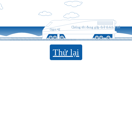
Chúng tôi đang gặp thử thách nhỏ
Opps =((
Thử lại