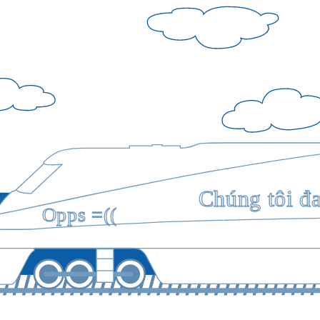
Chúng tôi đ
Opps =((