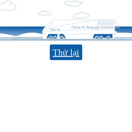
Chúng tôi đang gặp thử thách nhỏ
Opps =((
Thử lại