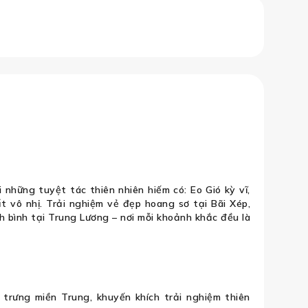
QUAN ĐÁ – HÀNH TRÌNH CẢM HỨNG: K
những tuyệt tác thiên nhiên hiếm có: Eo Gió kỳ vĩ,
 vô nhị. Trải nghiệm vẻ đẹp hoang sơ tại Bãi Xép,
h bình tại Trung Lương – nơi mỗi khoảnh khắc đều là
c trưng miền Trung, khuyến khích trải nghiệm thiên