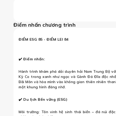
Điểm nhấn chương trình
NHƠN – TUY HÒA | BIỂN XANH – KỲ 
ĐIỂM ESG 85 - ĐIỂM LEI 84
✔️
Điểm nhấn:
Hành trình khám phá dải duyên hải Nam Trung Bộ với 
Kỳ Co trong xanh như ngọc và Gành Đá Đĩa độc nhất
Bãi Môn và hòa mình vào không gian thiên nhiên than
một khung hình đáng nhớ.
✔️
Du lịch Bền vững (ESG)
Môi trường: Tôn vinh hệ sinh thái biển – đá núi đặ