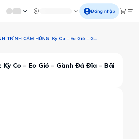
mới miền di sản
Từ cố đô đến thành thăng long
Ngắm ho
Đăng nhập
QUY NHƠN – TUY HÒA | BIỂN XANH – KỲ QUAN ĐÁ – HÀNH TRÌNH CẢM HỨNG: Kỳ Co – Eo Gió – Gành Đá Đĩa – Bãi Môn
ỳ Co – Eo Gió – Gành Đá Đĩa – Bãi