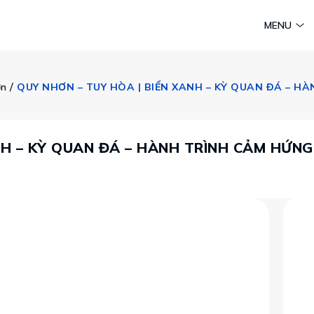
am
Huyền thoại Chăm Pa
Tinh hoa văn hoá biển
Sức sống 
MENU
Vietravel MICE
Vietravel Loyalty
 / 
ơn
Hành trình Caravan
t visa
 – KỲ QUAN ĐÁ – HÀNH TRÌNH CẢM HỨNG: K