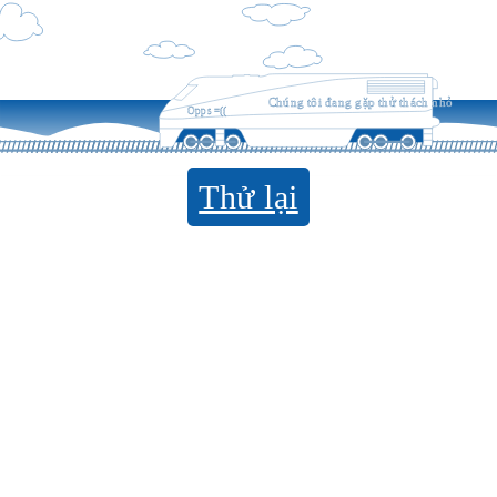
Chúng tôi đang gặp thử thách nhỏ
Opps =((
Thử lại