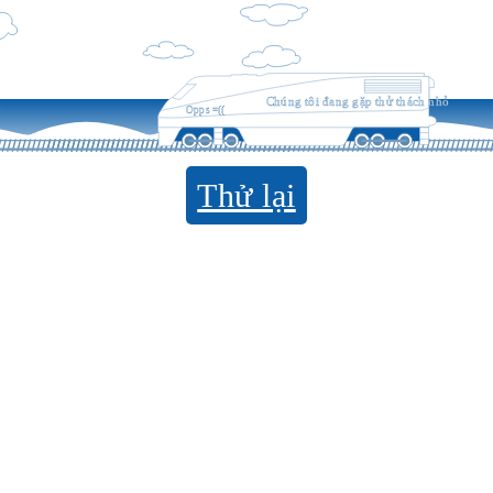
Chúng tôi đang gặp thử thách nhỏ
Opps =((
Thử lại