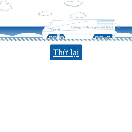
Chúng tôi đang gặp thử thách nhỏ
Opps =((
Thử lại