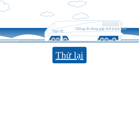
Chúng tôi đang gặp thử thách nhỏ
Opps =((
Thử lại