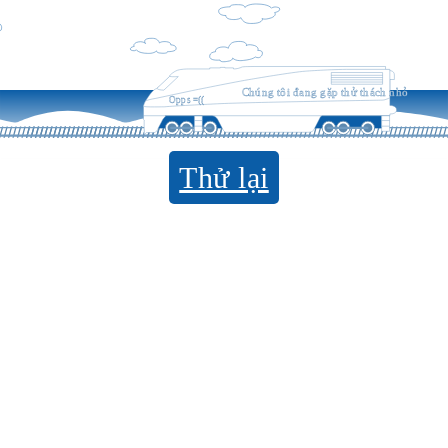
Chúng tôi đang gặp thử thách nhỏ
Opps =((
Thử lại