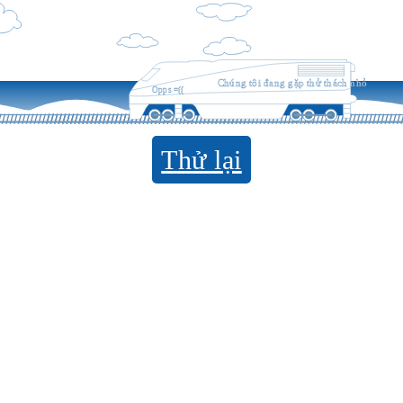
Chúng tôi đang gặp thử thách nhỏ
Opps =((
Thử lại