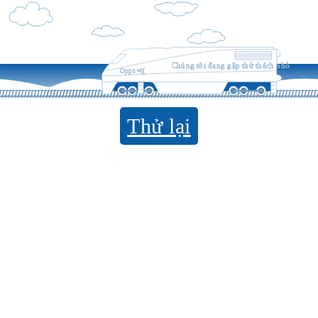
Chúng tôi đang gặp thử thách nhỏ
Opps =((
Thử lại