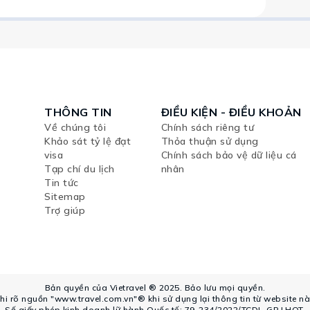
THÔNG TIN
ĐIỀU KIỆN - ĐIỀU KHOẢN
Về chúng tôi
Chính sách riêng tư
Khảo sát tỷ lệ đạt
Thỏa thuận sử dụng
visa
Chính sách bảo vệ dữ liệu cá
Tạp chí du lịch
nhân
Tin tức
Sitemap
Trợ giúp
Bản quyền của Vietravel ® 2025. Bảo lưu mọi quyền.
hi rõ nguồn "www.travel.com.vn"® khi sử dụng lại thông tin từ website nà
Số giấy phép kinh doanh lữ hành Quốc tế: 79-234/2022/TCDL-GP LHQT.