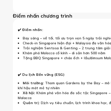
Điểm nhấn chương trình
✔️ Điểm nhấn:
Bay sáng – về tối, tối ưu trọn vẹn 5 ngày trải ngh
Check-in Singapore hiện đại + Malaysia đa văn hó
Trải nghiệm Sentosa & Genting – 2 trung tâm giải 
Khám phá Malacca cổ kính – di sản hơn 500 năm
Tặng BBQ Singapore + cháo ếch + lẩu/dimsum Mal
✔️ Du lịch Bền vững (ESG)
Môi trường:
Tham quan Gardens by the Bay – mô h
khí hậu mát mẻ tự nhiên
Xã hội:
Khám phá văn hóa đa sắc tộc Singapore – M
Malacca
Quản trị:
Dịch vụ tiêu chuẩn, lịch trình khoa học,