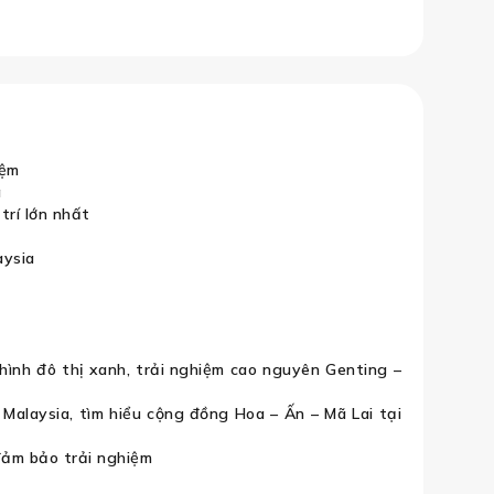
Singapore – Malaysia
iệm
a
trí lớn nhất
aysia
ình đô thị xanh, trải nghiệm cao nguyên Genting –
alaysia, tìm hiểu cộng đồng Hoa – Ấn – Mã Lai tại
 đảm bảo trải nghiệm