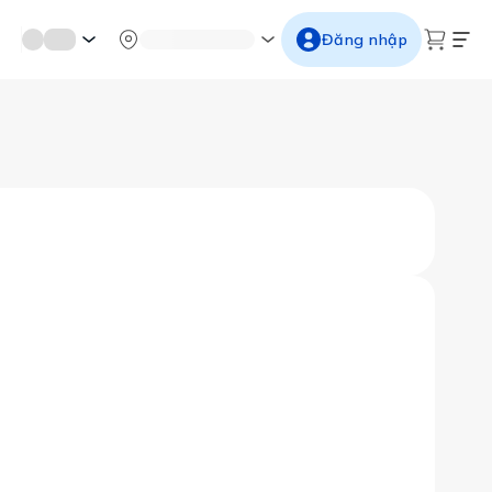
mới miền di sản
Từ cố đô đến thành thăng long
Ngắm ho
Đăng nhập