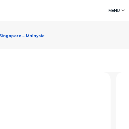
am
Huyền thoại Chăm Pa
Tinh hoa văn hoá biển
Sức sống 
MENU
Vietravel MICE
Vietravel Loyalty
Singapore – Malaysia
Hành trình Caravan
t visa