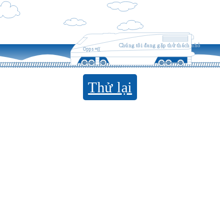
Chúng tôi đang gặp thử thách nhỏ
Opps =((
Thử lại