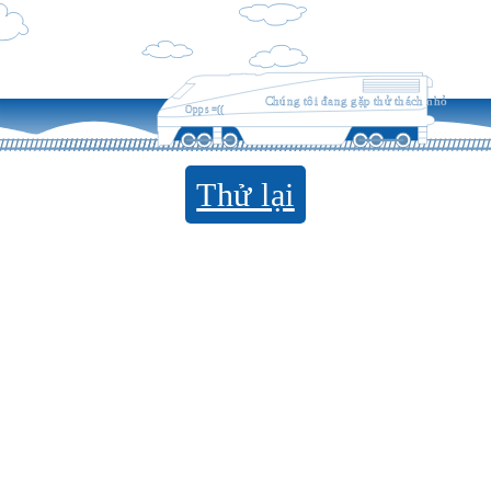
Chúng tôi đang gặp thử thách nhỏ
Opps =((
Thử lại