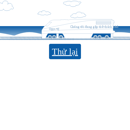
Chúng tôi đang gặp thử thách nhỏ
Opps =((
Thử lại