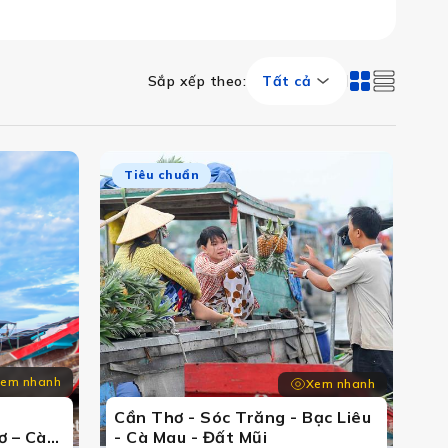
Sắp xếp theo
:
Tất cả
Tiêu chuẩn
em nhanh
Xem nhanh
g
Cần Thơ - Sóc Trăng - Bạc Liêu
ơ – Cà
- Cà Mau - Đất Mũi