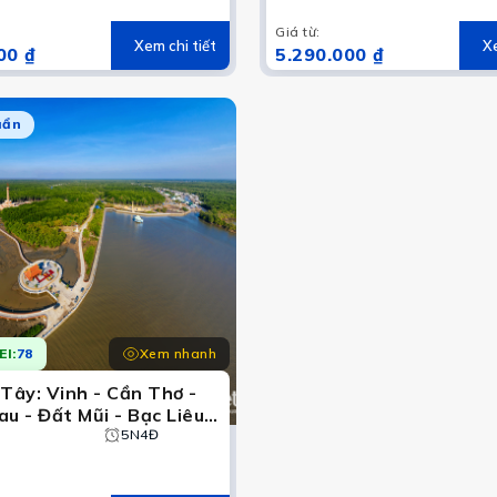
Hoài Lang
Giá từ
:
Xem chi tiết
Xe
00 ₫
5.290.000 ₫
uẩn
Xem nhanh
EI:
78
 Tây: Vinh - Cần Thơ -
u - Đất Mũi - Bạc Liêu-
Trăng
5N4Đ