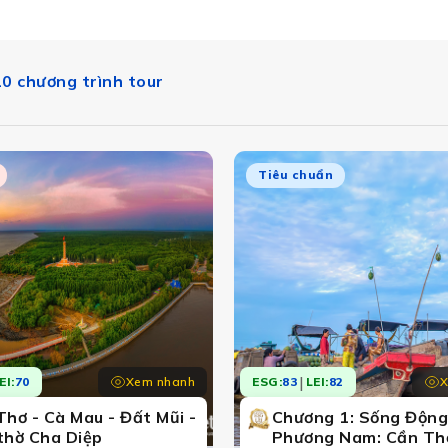
10 chương trình tour
Tiêu chuẩn
|
Xem nhanh
X
EI:
70
ESG:
83
LEI:
82
Thơ - Cà Mau - Đất Mũi -
Chương 1: Sống Độn
thờ Cha Diệp
Phương Nam: Cần Th