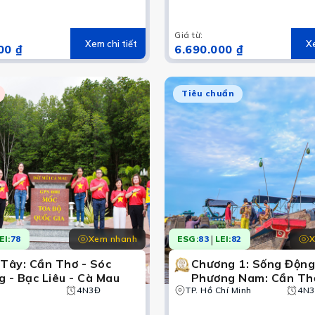
– Sóc Trăng (Trải ng
gác kèo ong rừng tr
Minh, cào nghêu Đất 
Giá từ
:
Xem chi tiết
Xe
00 ₫
6.690.000 ₫
Tiêu chuẩn
|
Xem nhanh
X
EI:
78
ESG:
83
LEI:
82
 Tây: Cần Thơ - Sóc
Chương 1: Sống Độn
g - Bạc Liêu - Cà Mau
Phương Nam: Cần Th
4N3Đ
TP. Hồ Chí Minh
Mau – Sóc Trăng – Bạ
4N
Vi vu xứ Công Tử ngh