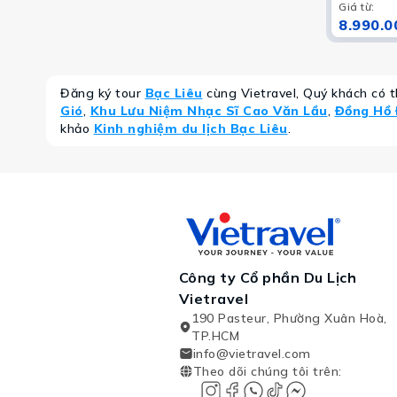
Giá từ
:
8.990.0
Đăng ký tour
Bạc Liêu
cùng Vietravel, Quý khách có 
Gió
,
Khu Lưu Niệm Nhạc Sĩ Cao Văn Lầu
,
Đồng Hồ 
khảo
Kinh nghiệm du lịch Bạc Liêu
.
Công ty Cổ phần Du Lịch
Vietravel
190 Pasteur, Phường Xuân Hoà,
TP.HCM
info@vietravel.com
Theo dõi chúng tôi trên
: