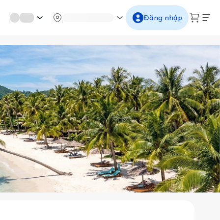
mới miền di sản
Từ cố đô đến thành thăng long
Ngắm ho
Đăng nhập