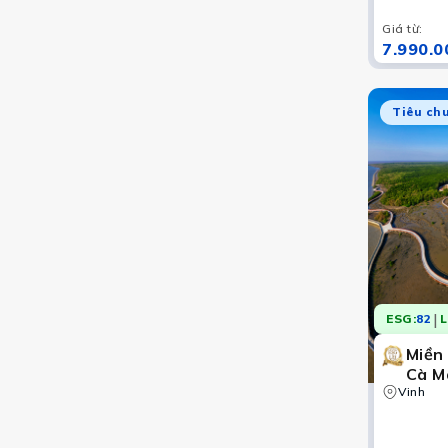
Giá từ
:
7.990.0
Tiêu ch
|
ESG:
82
L
Miền
Cà Ma
Vinh
Sóc 