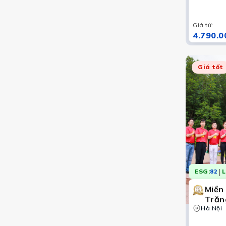
Giá từ
:
4.790.0
Giá tốt
|
ESG:
82
L
Miền
Trăn
Hà Nội