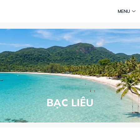
am
Huyền thoại Chăm Pa
Tinh hoa văn hoá biển
Sức sống 
MENU
Vietravel MICE
Vietravel Loyalty
Hành trình Caravan
t visa
BẠC LIÊU