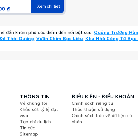
Xem chi tiết
00 ₫
thể đến khám phá các điểm đến nổi bật sau:
Quảng Trường Hùn
Đá Thái Dương
,
Vườn Chim Bạc Liêu
,
Khu Nhà Công Tử Bạc 
THÔNG TIN
ĐIỀU KIỆN - ĐIỀU KHOẢN
Về chúng tôi
Chính sách riêng tư
Khảo sát tỷ lệ đạt
Thỏa thuận sử dụng
visa
Chính sách bảo vệ dữ liệu cá
Tạp chí du lịch
nhân
Tin tức
Sitemap