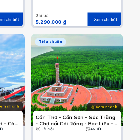
hiệm
àm U
Mũi)
Giá từ
:
m chi tiết
Xem chi tiết
5.290.000 ₫
Tiêu chuẩn
em nhanh
Xem nhanh
g
Cần Thơ - Cồn Sơn - Sóc Trăng
ơ – Cà
- Chợ nổi Cái Răng - Bạc Liêu -
c Liêu –
3Đ
Cà Mau
Hà Nội
4N3Đ
e điệu