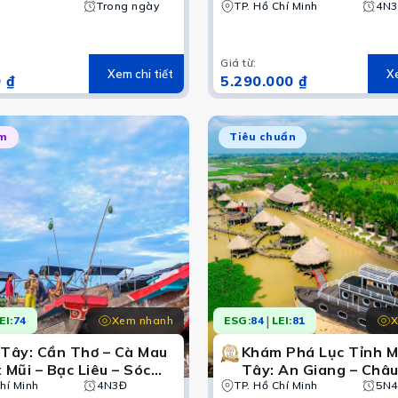
Trong ngày
TP. Hồ Chí Minh
Mau – Sóc Trăng – Bạ
4N
Vi vu xứ Công Tử ngh
Hoài Lang
Giá từ
:
Xem chi tiết
Xe
 ₫
5.290.000 ₫
ệm
Tiêu chuẩn
Bạc Liêu
|
Xem nhanh
X
EI:
74
ESG:
84
LEI:
81
 trầm của lịch sử, vùng đất Bạc Liêu đã tích lũy cho mìn
 Tây: Cần Thơ – Cà Mau
Khám Phá Lục Tỉnh M
 Mũi – Bạc Liêu – Sóc
Tây: An Giang – Châu
hí Minh
g
4N3Đ
TP. Hồ Chí Minh
Rạch Giá – Cà Mau – Bạc Liêu
5N