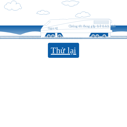
Chúng tôi đang gặp thử thách nhỏ
Opps =((
Thử lại