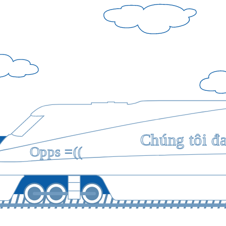
Chúng tôi đ
Opps =((