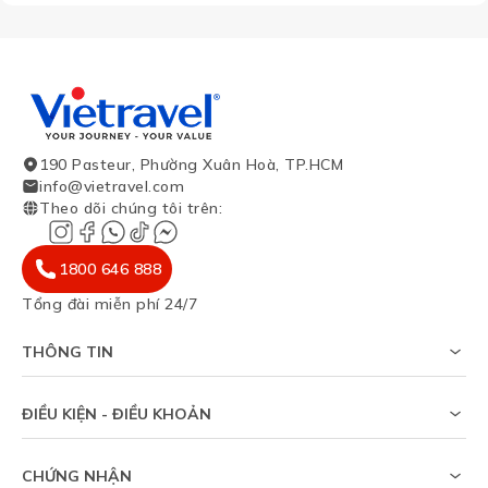
190 Pasteur, Phường Xuân Hoà, TP.HCM
info@vietravel.com
Theo dõi chúng tôi trên
:
1800 646 888
Tổng đài miễn phí 24/7
THÔNG TIN
Về chúng tôi
Khảo sát tỷ lệ đạt visa
ĐIỀU KIỆN - ĐIỀU KHOẢN
Tạp chí du lịch
Chính sách riêng tư
Tin tức
Thỏa thuận sử dụng
Sitemap
CHỨNG NHẬN