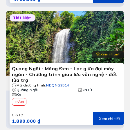
Tiết kiệm
Xem nhanh
Quảng Ngãi - Măng Đen - Lạc giữa đại mây
ngàn - Chương trình giao lưu văn nghệ - đốt
lửa trại
Mã chương trình
:
NDQNG2514
Quảng Ngãi
2N1Đ
Xe
15/08
Giá từ
:
Xem chi tiết
1.890.000 ₫