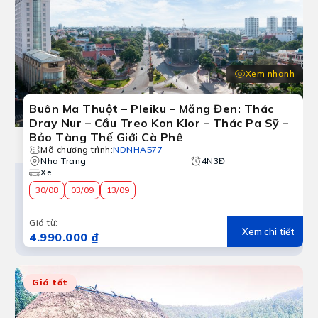
Xem nhanh
Buôn Ma Thuột – Pleiku – Măng Đen: Thác
Dray Nur – Cầu Treo Kon Klor – Thác Pa Sỹ –
Bảo Tàng Thế Giới Cà Phê
Mã chương trình
:
NDNHA577
Nha Trang
4N3Đ
Xe
30/08
03/09
13/09
Giá từ
:
Xem chi tiết
4.990.000 ₫
Giá tốt