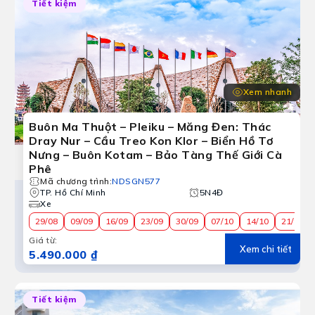
Tiết kiệm
Xem nhanh
Buôn Ma Thuột – Pleiku – Măng Đen: Thác
Dray Nur – Cầu Treo Kon Klor – Biển Hồ Tơ
Nưng – Buôn Kotam – Bảo Tàng Thế Giới Cà
Phê
Mã chương trình
:
NDSGN577
TP. Hồ Chí Minh
5N4Đ
Xe
29/08
09/09
16/09
23/09
30/09
07/10
14/10
21/10
Giá từ
:
Xem chi tiết
5.490.000 ₫
Tiết kiệm