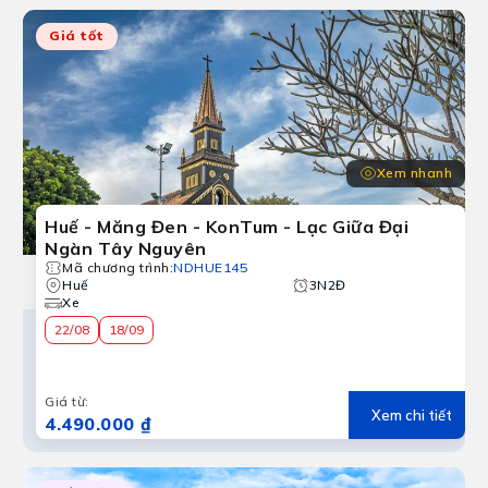
Giá tốt
Xem nhanh
Huế - Măng Đen - KonTum - Lạc Giữa Đại
Ngàn Tây Nguyên
Mã chương trình
:
NDHUE145
Kon Tum
Huế
3N2Đ
p hạng quốc gia, các công trình lịch sử, kiến trúc cổ, cá
Xe
22/08
18/09
Giá từ
:
Xem chi tiết
4.490.000 ₫