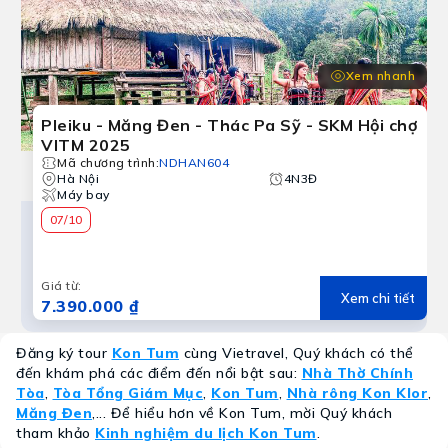
Xem nhanh
Pleiku - Măng Đen - Thác Pa Sỹ - SKM Hội chợ
VITM 2025
Mã chương trình
:
NDHAN604
Hà Nội
4N3Đ
Máy bay
07/10
Giá từ
:
Xem chi tiết
7.390.000 ₫
Đăng ký tour
Kon Tum
cùng Vietravel, Quý khách có thể
đến khám phá các điểm đến nổi bật sau:
Nhà Thờ Chính
Tòa
,
Tòa Tổng Giám Mục
,
Kon Tum
,
Nhà rông Kon Klor
,
Măng Đen
,... Để hiểu hơn về Kon Tum, mời Quý khách
tham khảo
Kinh nghiệm du lịch Kon Tum
.