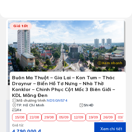
Kết quả:
6 chương trình tour
Giá tốt
Xem nhanh
Buôn Ma Thuột – Gia Lai – Kon Tum – Thác
Draynur – Biển Hồ Tơ Nưng – Nhà Thờ
Konklor – Chinh Phục Cột Mốc 3 Biên Giới –
KDL Măng Đen
Mã chương trình
:
NDSGN574
TP. Hồ Chí Minh
5N4Đ
Xe
15/08
22/08
29/08
05/09
12/09
19/09
26/09
03/10
Giá từ
:
Xem chi tiết
4.790.000 ₫