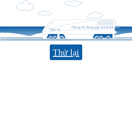
Chúng tôi đang gặp thử thách nhỏ
Opps =((
Thử lại