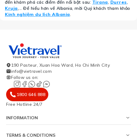
đến khám phá các điểm đến nổi bật sau:
Tirana
,
Durres
,
Kruja
,... Để hiểu hơn về Albania, mời Quý khách tham khảo
Kinh nghiệm du lịch Albania
.
190 Pasteur, Xuan Hoa Ward, Ho Chi Minh City
info@vietravel.com
Follow us on
:
1800 646 888
Free Hotline 24/7
INFORMATION
About Us
Survey on visa success rate
TERMS & CONDITIONS