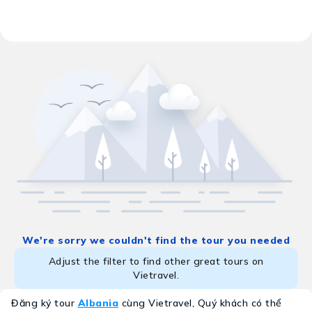
Results:
0 tour programs
Albania
NESCO, pháo đài trên đồi và dãy Albanian Alps hùng vĩ, c
We're sorry we couldn't find the tour you needed
Adjust the filter to find other great tours on
Vietravel.
Đăng ký tour
Albania
cùng Vietravel, Quý khách có thể