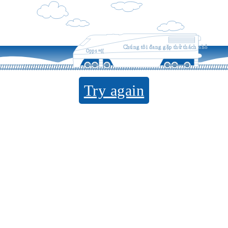
Chúng tôi đang gặp thử thách nhỏ
Opps =((
Try again