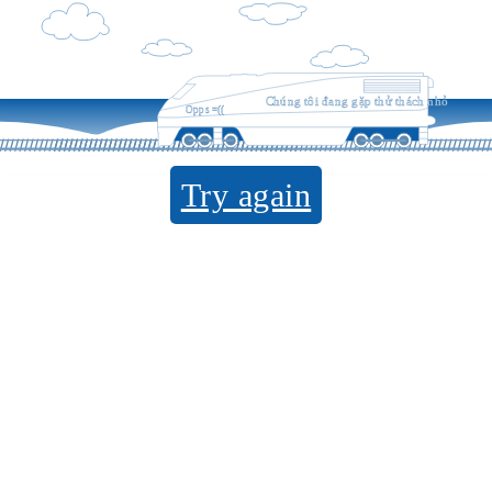
Chúng tôi đang gặp thử thách nhỏ
Opps =((
Try again