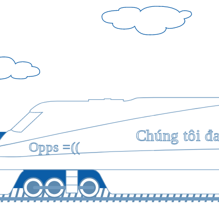
Chúng tôi đ
Opps =((