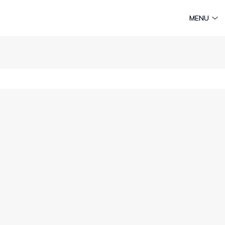
am
Huyền thoại Chăm Pa
Tinh hoa văn hoá biển
Sức sống 
MENU
Vietravel MICE
Vietravel Loyalty
Hành trình Caravan
t visa