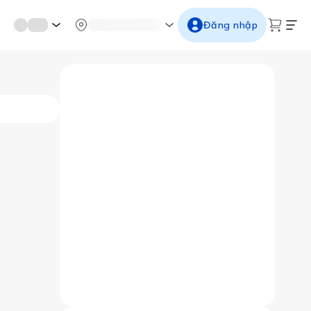
mới miền di sản
Từ cố đô đến thành thăng long
Ngắm ho
Đăng nhập