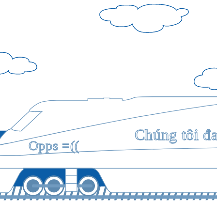
Chúng tôi đ
Opps =((