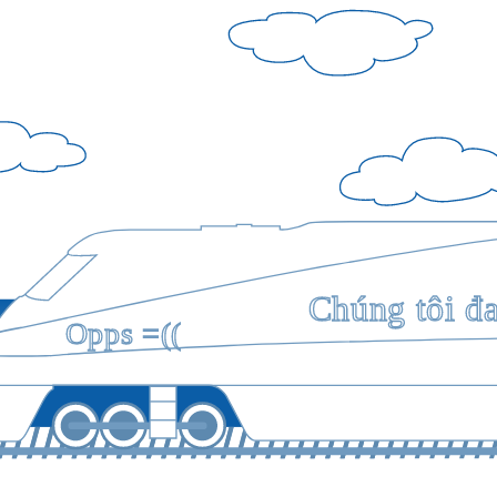
Chúng tôi đ
Opps =((