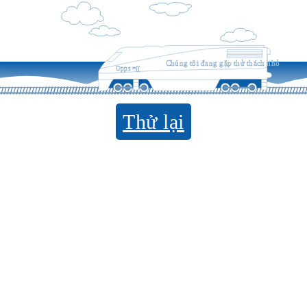
Chúng tôi đang gặp thử thách nhỏ
Opps =((
Thử lại