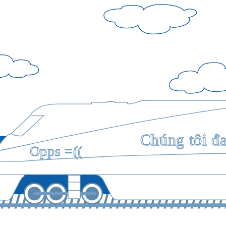
Chúng tôi đ
Opps =((