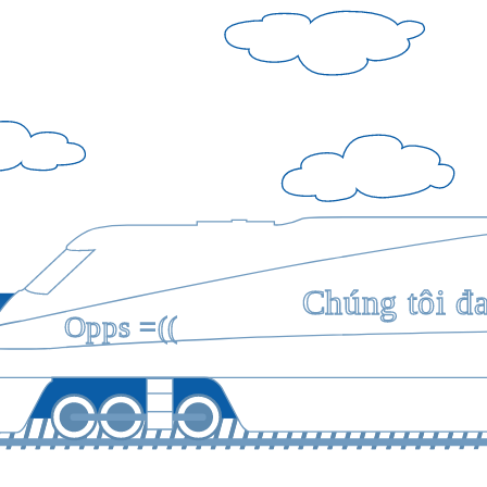
Chúng tôi đ
Opps =((