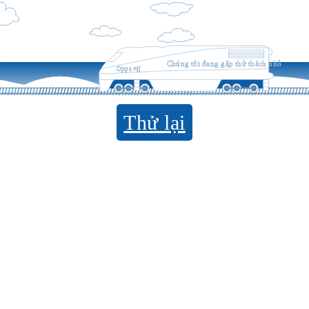
Chúng tôi đang gặp thử thách nhỏ
Opps =((
Thử lại