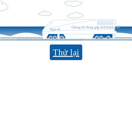
Chúng tôi đang gặp thử thách nhỏ
Opps =((
Thử lại