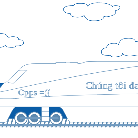
Chúng tôi đ
Opps =((