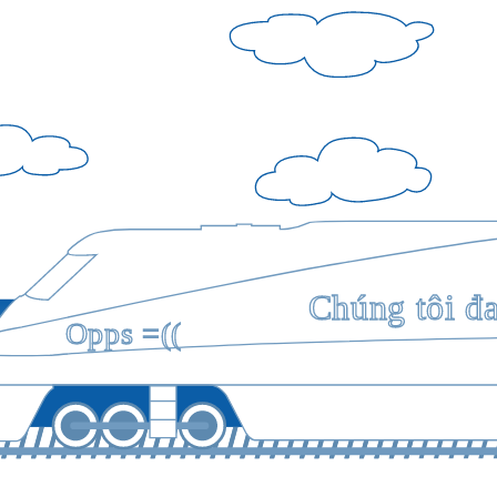
Chúng tôi đ
Opps =((