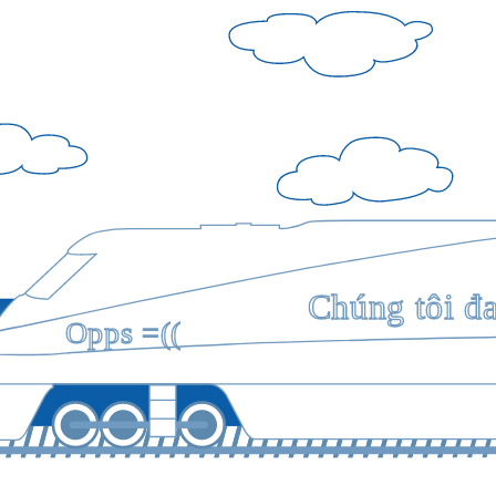
Chúng tôi đ
Opps =((