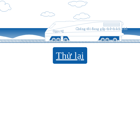
Chúng tôi đang gặp thử thách nhỏ
Opps =((
Thử lại