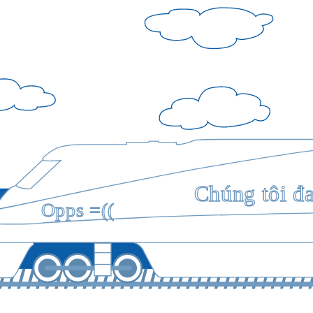
Chúng tôi đ
Opps =((