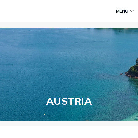
am
Huyền thoại Chăm Pa
Tinh hoa văn hoá biển
Sức sống 
MENU
Vietravel MICE
Vietravel Loyalty
Hành trình Caravan
t visa
AUSTRIA