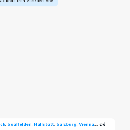
vời khác trên Vietravel nhé
uck
,
Saalfelden
,
Hallstatt
,
Salzburg
,
Vienna
,... Để