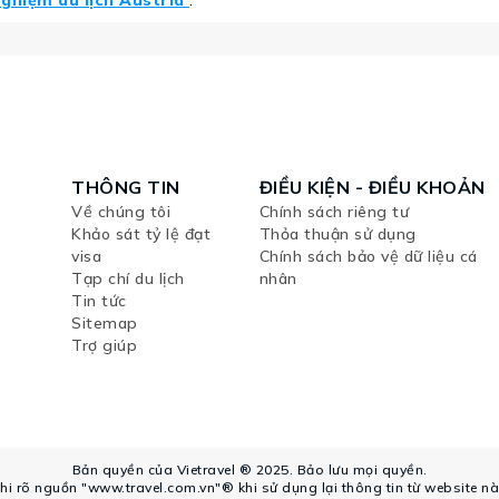
nghiệm du lịch Austria
.
THÔNG TIN
ĐIỀU KIỆN - ĐIỀU KHOẢN
Về chúng tôi
Chính sách riêng tư
Khảo sát tỷ lệ đạt
Thỏa thuận sử dụng
visa
Chính sách bảo vệ dữ liệu cá
Tạp chí du lịch
nhân
Tin tức
Sitemap
Trợ giúp
Bản quyền của Vietravel ® 2025. Bảo lưu mọi quyền.
hi rõ nguồn "www.travel.com.vn"® khi sử dụng lại thông tin từ website nà