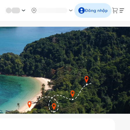
mới miền di sản
Từ cố đô đến thành thăng long
Ngắm ho
Đăng nhập