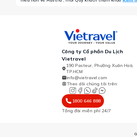
hiểu hơn về Austria , mời Quý khách tham khảo
Kinh 
Công ty Cổ phần Du Lịch
Vietravel
190 Pasteur, Phường Xuân Hoà,
TP.HCM
info@vietravel.com
Theo dõi chúng tôi trên
:
1800 646 888
Tổng đài miễn phí 24/7
G