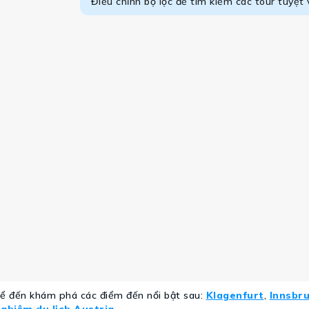
Điều chỉnh bộ lọc để tìm kiếm các tour tuyệt 
hể đến khám phá các điểm đến nổi bật sau:
Klagenfurt
,
Innsbr