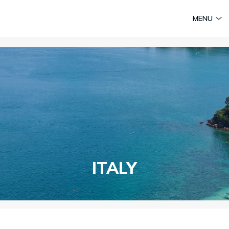
am
Huyền thoại Chăm Pa
Tinh hoa văn hoá biển
Sức sống 
MENU
Vietravel MICE
Vietravel Loyalty
Hành trình Caravan
t visa
ITALY