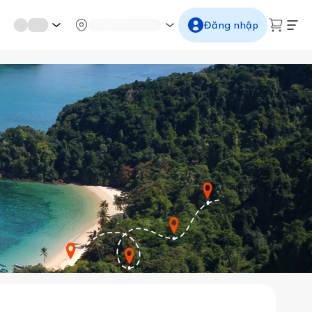
mới miền di sản
Từ cố đô đến thành thăng long
Ngắm ho
Đăng nhập