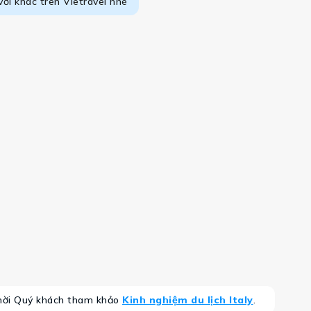
vời khác trên Vietravel nhé
, mời Quý khách tham khảo
Kinh nghiệm du lịch Italy
.