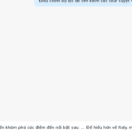
Điều chỉnh bộ lọc để tìm kiếm các tour tuyệt 
ến khám phá các điểm đến nổi bật sau: ,... Để hiểu hơn về Italy