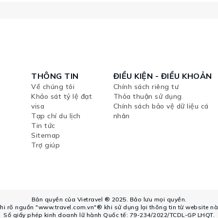
THÔNG TIN
ĐIỀU KIỆN - ĐIỀU KHOẢN
Về chúng tôi
Chính sách riêng tư
Khảo sát tỷ lệ đạt
Thỏa thuận sử dụng
visa
Chính sách bảo vệ dữ liệu cá
Tạp chí du lịch
nhân
Tin tức
Sitemap
Trợ giúp
Bản quyền của Vietravel ® 2025. Bảo lưu mọi quyền.
hi rõ nguồn "www.travel.com.vn"® khi sử dụng lại thông tin từ website nà
Số giấy phép kinh doanh lữ hành Quốc tế: 79-234/2022/TCDL-GP LHQT.