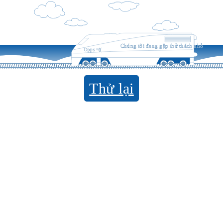
Chúng tôi đang gặp thử thách nhỏ
Opps =((
Thử lại