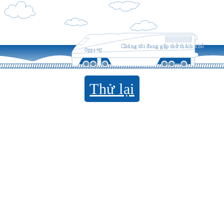
Chúng tôi đang gặp thử thách nhỏ
Opps =((
Thử lại