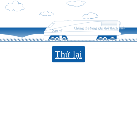
Chúng tôi đang gặp thử thách nhỏ
Opps =((
Thử lại