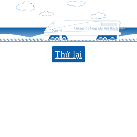
Chúng tôi đang gặp thử thách nhỏ
Opps =((
Thử lại