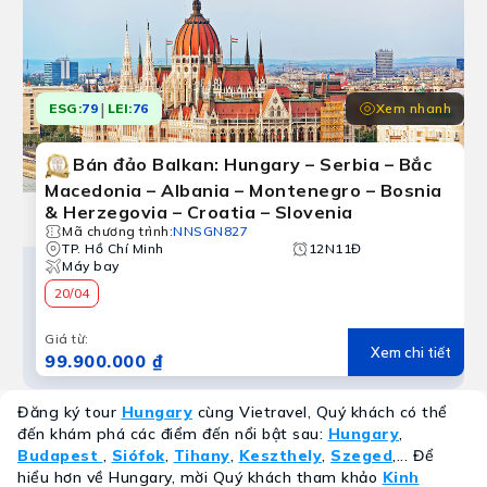
|
Xem nhanh
ESG:
79
LEI:
76
Bán đảo Balkan: Hungary – Serbia – Bắc
Macedonia – Albania – Montenegro – Bosnia
& Herzegovia – Croatia – Slovenia
Mã chương trình
:
NNSGN827
TP. Hồ Chí Minh
12N11Đ
Máy bay
20/04
Giá từ
:
Xem chi tiết
99.900.000 ₫
Đăng ký tour
Hungary
cùng Vietravel, Quý khách có thể
đến khám phá các điểm đến nổi bật sau:
Hungary
,
Budapest
,
Siófok
,
Tihany
,
Keszthely
,
Szeged
,... Để
hiểu hơn về Hungary, mời Quý khách tham khảo
Kinh