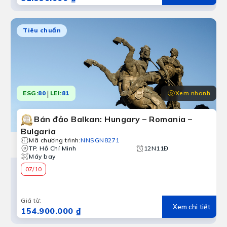
Tiêu chuẩn
|
Xem nhanh
ESG:
80
LEI:
81
Bán đảo Balkan: Hungary – Romania –
Bulgaria
Mã chương trình
:
NNSGN8271
TP. Hồ Chí Minh
12N11Đ
Máy bay
07/10
Giá từ
:
Xem chi tiết
154.900.000 ₫