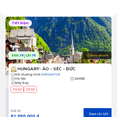
Kết quả:
5 chương trình tour
Tiết kiệm
|
Xem nhanh
ESG:
79
LEI:
70
HUNGARY- ÁO - SÉC - ĐỨC
Mã chương trình
:
NNHAN728
Hà Nội
10N9Đ
Máy bay
01/10
22/10
Giá từ
:
Xem chi tiết
81.990.000 ₫