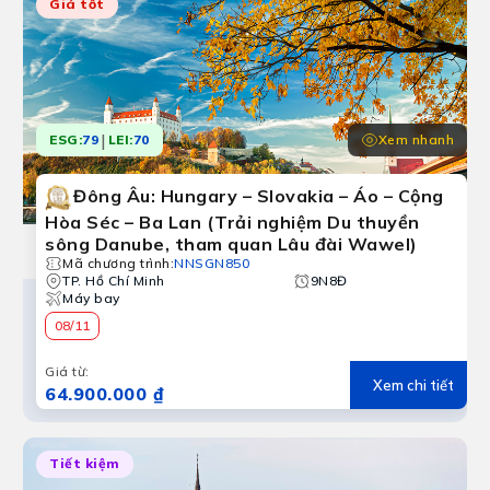
Giá tốt
|
Xem nhanh
ESG:
79
LEI:
70
Đông Âu: Hungary – Slovakia – Áo – Cộng
Hòa Séc – Ba Lan (Trải nghiệm Du thuyền
sông Danube, tham quan Lâu đài Wawel)
Mã chương trình
:
NNSGN850
TP. Hồ Chí Minh
9N8Đ
Máy bay
08/11
Giá từ
:
Xem chi tiết
64.900.000 ₫
Tiết kiệm