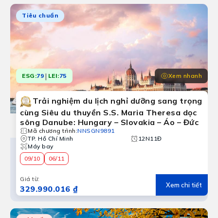
Tiêu chuẩn
Hungary
ững thành phố đẹp nhất châu Âu. Nước này cũng có nhiều
|
Xem nhanh
ESG:
79
LEI:
75
Trải nghiệm du lịch nghỉ dưỡng sang trọng
cùng Siêu du thuyền S.S. Maria Theresa dọc
sông Danube: Hungary – Slovakia – Áo – Đức
Mã chương trình
:
NNSGN9891
TP. Hồ Chí Minh
12N11Đ
Máy bay
09/10
06/11
Giá từ
:
Xem chi tiết
329.990.016 ₫