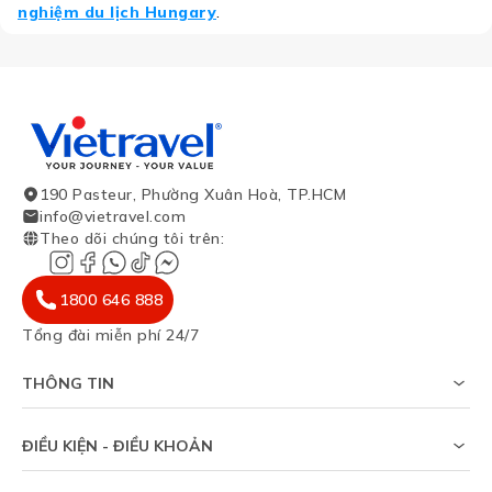
nghiệm du lịch Hungary
.
190 Pasteur, Phường Xuân Hoà, TP.HCM
info@vietravel.com
Theo dõi chúng tôi trên
:
1800 646 888
Tổng đài miễn phí 24/7
THÔNG TIN
Về chúng tôi
Khảo sát tỷ lệ đạt visa
ĐIỀU KIỆN - ĐIỀU KHOẢN
Tạp chí du lịch
Chính sách riêng tư
Tin tức