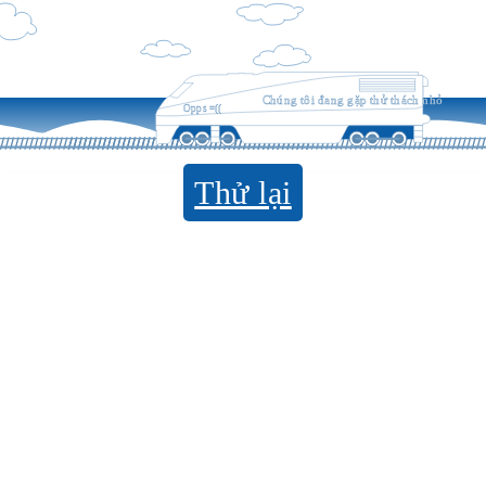
Chúng tôi đang gặp thử thách nhỏ
Opps =((
Thử lại